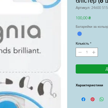
блістер (6 ш
Артикул: 24600 515
Ціна
100,00 ₴
Батарейки за кольо
Кількість
*
Д
Характеристики
Бренд: Signia
Термін придатності:
Типорозмір: 675 (PR 