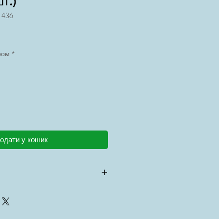
т.)
 436
ром
*
одати у кошик
 3 роки
44)