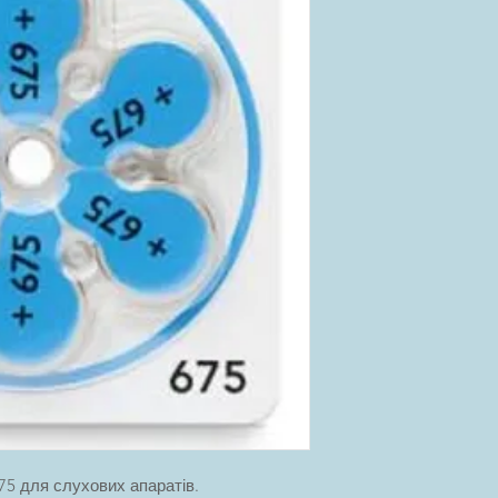
Місткість: 650 mAh
Ширина: 11,54 мм
Висота: 5,28
Тип: Повітряно-Цинко
Призначення: тільки
Країна виробник: Н
75 для слухових апаратів.