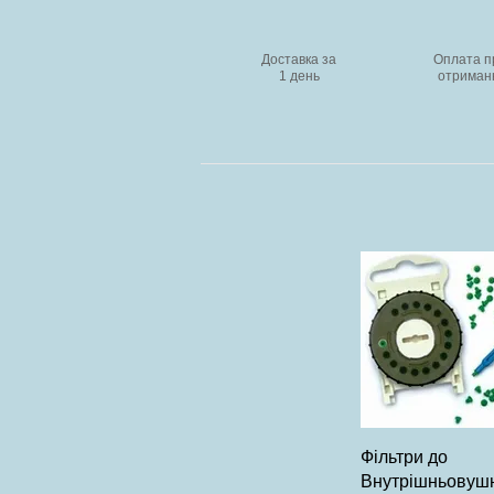
Доставка за
Оплата п
1 день
отриман
Швидкий перег
Фільтри до
Внутрішньовуш