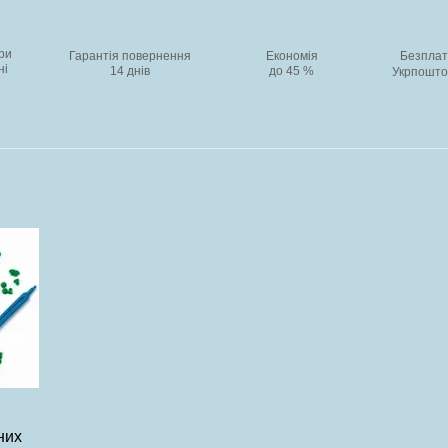
ри
Гарантія повернення
Економія
Безплат
ні
14 днів
до 45 %
Укрпоштою
ляд
них