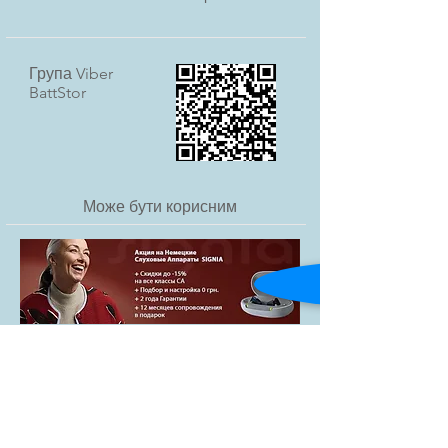
Група Viber
BattStor
Може бути корисним