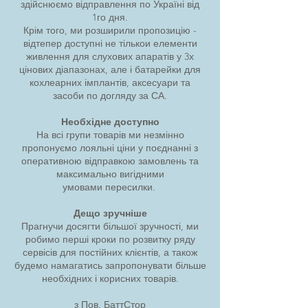
здійснюємо відправлення
по Україні від
1го дня.
Крім того, ми розширили пропозицію -
відтепер доступні не тількои елементи
живлення для слухових апаратів у 3х
цінових діапазонах, але і батарейки для
кохлеарних імплантів, аксесуари та
засоби по догляду за СА.
Необхідне доступно
На всі групи товарів ми незмінно
пропонуємо лояльні ціни у поєднанні з
оперативною відправкою замовлень та
максимально вигідними
умовами
пересилки.
Дещо зручніше
Прагнучи досягти більшої зручності, ми
робимо перші кроки по розвитку
ряду
сервісів для постійних клієнтів
, а також
будемо намагатись запропонувати більше
необхідних і корисних товарів.
з Пов. БаттСтор