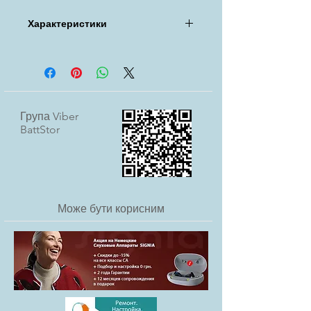
Безкоштовна доставка
Характеристики
УкрПоштою
Бренд: Signia
Термін придатності: 3 роки
Типорозмір: 312 (PR 41)
Місткість: 180 mAh
Ширина: 7,82 мм
Група Viber
Висота: 3,45 мм
BattStor
Тип: Повітряно-Цинкові (Zinc Air)
Призначення: тільки для слухових
апаратів
Країна виробник: Німеччина
Може бути корисним