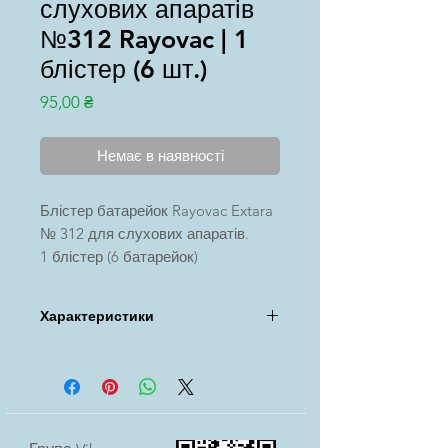
слухових апаратів
№312 Rayovac | 1
блістер (6 шт.)
Ціна
95,00 ₴
Немає в наявності
Блістер батарейок Rayovac Extara
№ 312 для слухових апаратів.
1 блістер (6 батарейок)
Безкоштовна доставка Новою
Поштою / УкрПоштою при
Характеристики
замовленні від 1000 грн.
Бренд: Rayovac
Термін придатності: 3 роки
Типорозмір: 312 (PR 41)
Місткість: 180 mAh
Ширина: 7,82 мм