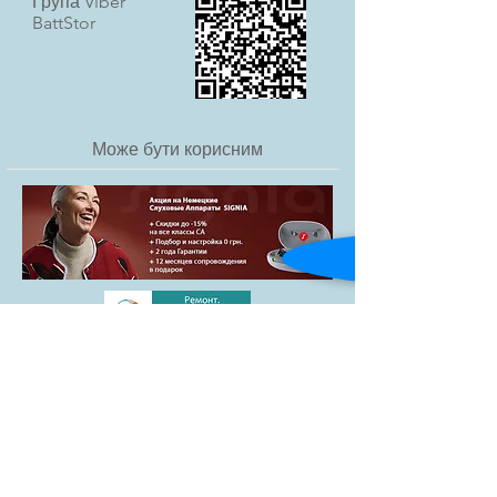
Група Viber
Висота: 3,45
BattStor
Тип: Повітряно-Цинкові (Zinc Air)
Призначення: тільки для слухових
апаратів
Може бути корисним
Товари
Blog