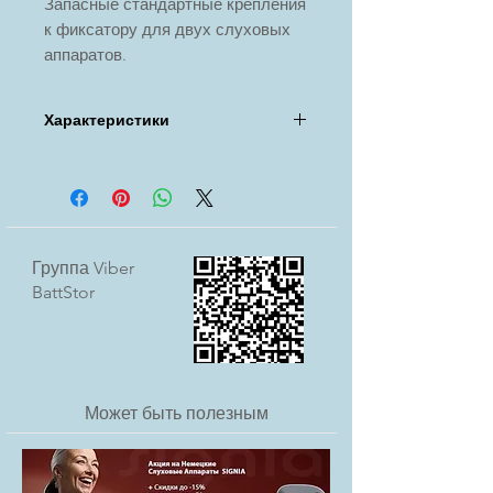
Запасные стандартные крепления
к фиксатору для двух слуховых
аппаратов.
Характеристики
Назначение: сменные крепления
Размер: универсальный
Подойдут: для любых заушных
слуховых аппаратов
Материал: Силикон
Группа Viber
BattStor
Может быть полезным