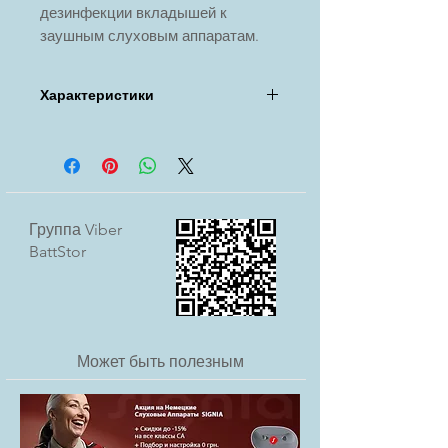
дезинфекции вкладышей к
заушным слуховым аппаратам.
Дополнительно требует
приобретения моющих таблеток.
Характеристики
Наименование: Бокс для мойки и
дезинфекции ушных вкладышей
Подойдет:
- для чистки 2х индивидуальных
ушных вкладышей
Группа Viber
- или ухода за стандартными
BattStor
вкладышами
- Используется с таблетками для
мойки (в комплект не входят)
Может быть полезным