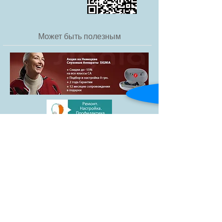
аппаратов
Страна производитель:
Южная
Корея
Может быть полезным
Товары
Blog
Доставка и
Контакты
оплата
facebook