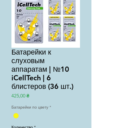
Батарейки к
слуховым
аппаратам | №10
iCellTech | 6
блистеров (36 шт.)
Цена
425,00 ₴
Батарейки по цвету
*
Количество
*