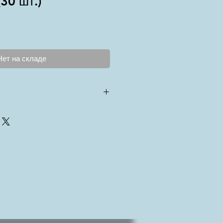
30 шт.)
Нет на складе
да
 44)
вые (Zinc Air)
 для слуховых аппаратов