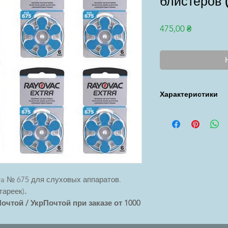
блистеров (
Цена
475,00 ₴
Характеристики
Бренд: Rayovac
Срок годности: 3 го
Типоразмер: 675 (PR
Емкость: 650 mAh
Ширина: 11,54 мм
Высота: 5,28 мм
Тип: Воздушно-Цинко
ra № 675 для слуховых аппаратов.
Назначение: только
тареек)
.
чтой / УкрПочтой при заказе от 1000