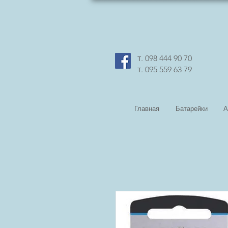
т. 098 444 90 70
т. 095 559 63 79
Главная
Батарейки
А